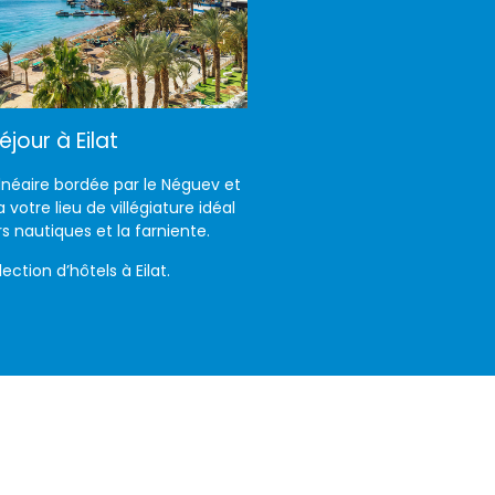
éjour à Eilat
balnéaire bordée par le Néguev et
 votre lieu de villégiature idéal
irs nautiques et la farniente.
ection d’hôtels à Eilat.