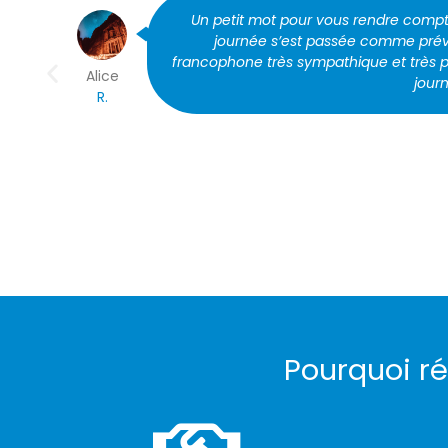
Mon père a fait bon voyage. Il est bie
voyage, dans les conditions diffici
e
Lionel C.
Pourquoi ré