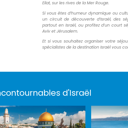
Eilat, sur les rives de la Mer Rouge.
Si vous êtes d’humeur dynamique ou cultu
un circuit de découverte d’Israël, des sé
partout en Israël, ou profitez d’un court s
Aviv et Jérusalem.
Et si vous souhaitez organiser votre séjou
spécialistes de la destination Israël vous 
ncontournables d'Israël