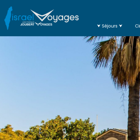
⮟ Séjours ⮟
Ci