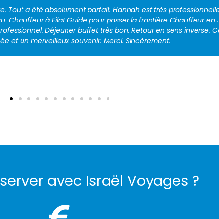
n arrivé chez mon frère en Israël. Merci encore de votre aide dans
les de la crise sanitaire ! Une fois de plus, on a pu compter sur vou
appréciable.
server avec Israël Voyages ?