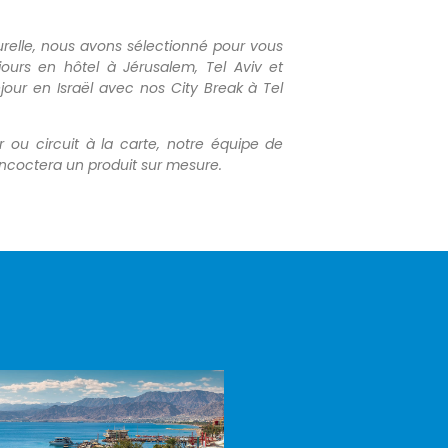
relle, nous avons sélectionné pour vous
jours en hôtel à Jérusalem, Tel Aviv et
éjour en Israël avec nos City Break à Tel
r ou circuit à la carte, notre équipe de
concoctera un produit sur mesure.