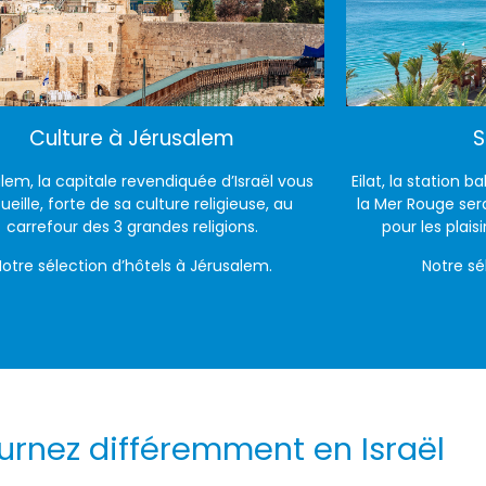
Culture à Jérusalem
S
lem, la capitale revendiquée d’Israël vous
Eilat, la station 
ueille, forte de sa culture religieuse, au
la Mer Rouge sera
carrefour des 3 grandes religions.
pour les plais
otre sélection d’hôtels à Jérusalem.
Notre sél
urnez différemment en Israël