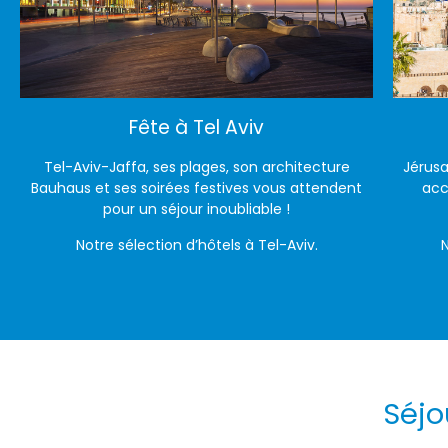
Fête à Tel Aviv
Tel-Aviv-Jaffa, ses plages, son architecture
Jérusa
Bauhaus et ses soirées festives vous attendent
acc
pour un séjour inoubliable !
Notre sélection d’hôtels à Tel-Aviv.
N
Séjo