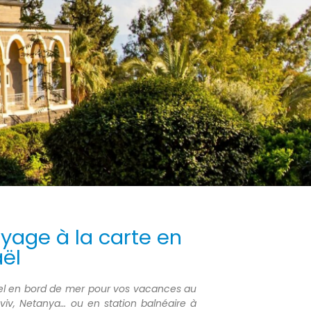
oyage à la carte en
aël
ve d’hôtels-
ve d’hôtels-
ve d’hôtels-
tel en bord de mer pour vos vacances au
Aviv, Netanya… ou en station balnéaire à