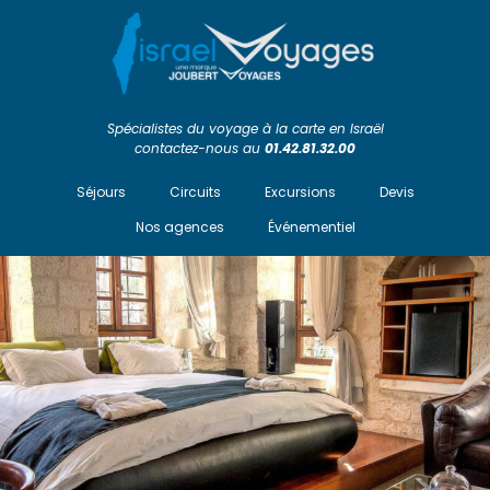
Spécialistes du voyage à la carte en Israël
contactez-nous au
01.42.81.32.00
Séjours
Circuits
Excursions
Devis
Nos agences
Événementiel