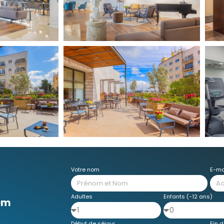
Votre nom
E-ma
Adultes
Enfants (-12 ans)
lem
Début de séjour
Fin d