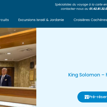
Spécialistes du voyage à la carte en 
contactez-nous au
01.42.81.32.
rcuits
Excursions Israël & Jordanie
Croisières Cachère
King Solomon – 
Pré-réser