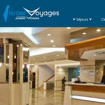
⮟ Séjours ⮟
Ci