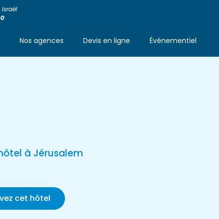
Israël
00
s
Nos agences
Devis en ligne
Événementiel
hôtel à Jérusalem
vez cet hôtel