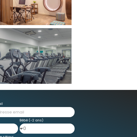
il
Bébé (-2 ans)
e séjour