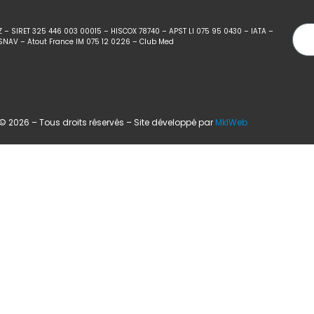
Z – SIRET 325 446 003 00015 – HISCOX 78740 – APST LI 075 95 0430 – IATA –
SNAV – Atout France IM 075 12 0226 – Club Med
 2026 – Tous droits réservés – Site développé par
MklWeb