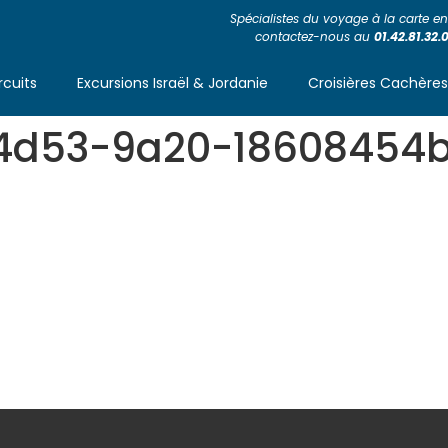
Spécialistes du voyage à la carte en 
contactez-nous au
01.42.81.32.
rcuits
Excursions Israël & Jordanie
Croisières Cachère
4d53-9a20-18608454