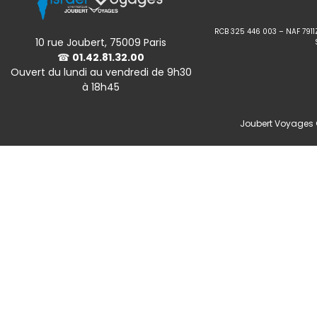
RCB 325 446 003 – NAF 7911
10 rue Joubert, 75009 Paris
☎
01.42.81.32.00
Ouvert du lundi au vendredi de 9h30
à 18h45
Joubert Voyages ©