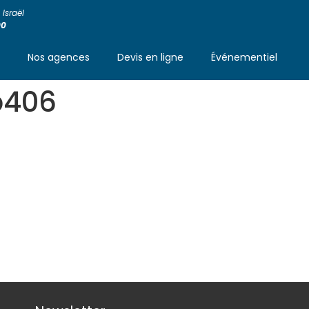
Israël
00
s
Nos agences
Devis en ligne
Événementiel
b406