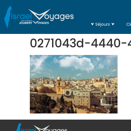
⮟ Séjours ⮟
Ci
0271043d-4440-