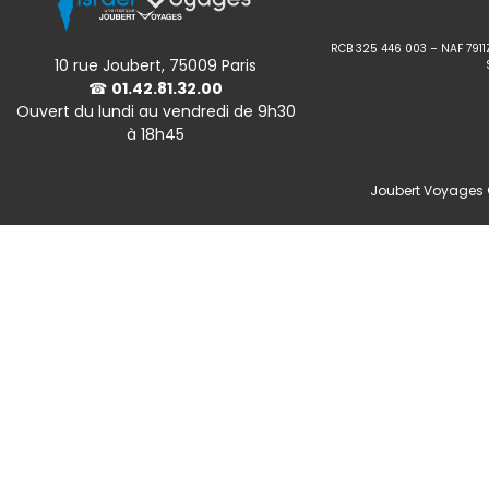
RCB 325 446 003 – NAF 7911
10 rue Joubert, 75009 Paris
☎
01.42.81.32.00
Ouvert du lundi au vendredi de 9h30
à 18h45
Joubert Voyages ©