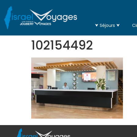
⮟ Séjours ⮟
Ci
102154492