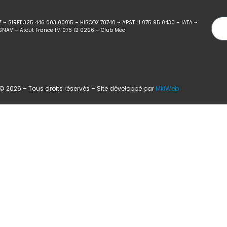
Z – SIRET 325 446 003 00015 – HISCOX 78740 – APST LI 075 95 0430 – IATA –
SNAV – Atout France IM 075 12 0226 – Club Med
 2026 – Tous droits réservés – Site développé par
MklWeb