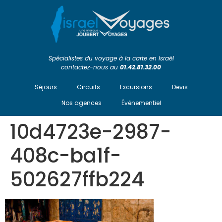
Spécialistes du voyage à la carte en Israël
contactez-nous au
01.42.81.32.00
Séjours
Circuits
Excursions
Devis
Nos agences
Événementiel
10d4723e-2987-
408c-ba1f-
502627ffb224