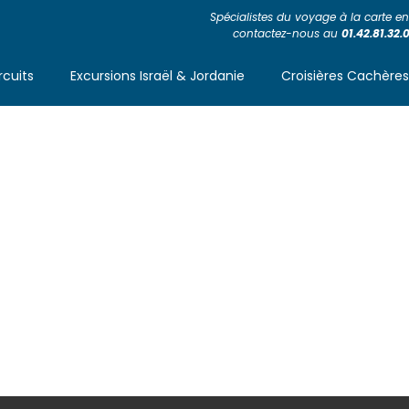
Spécialistes du voyage à la carte en 
contactez-nous au
01.42.81.32.
rcuits
Excursions Israël & Jordanie
Croisières Cachère