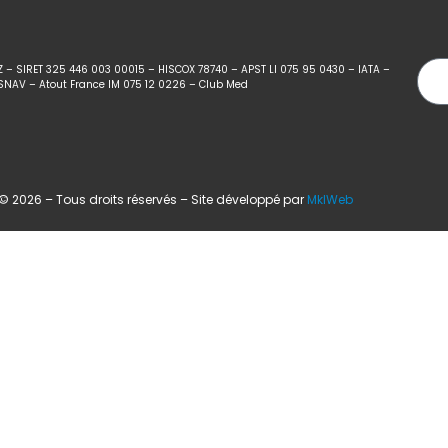
Z – SIRET 325 446 003 00015 – HISCOX 78740 – APST LI 075 95 0430 – IATA –
SNAV – Atout France IM 075 12 0226 – Club Med
 2026 – Tous droits réservés – Site développé par
MklWeb