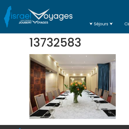
⮟ Séjours ⮟
Ci
13732583