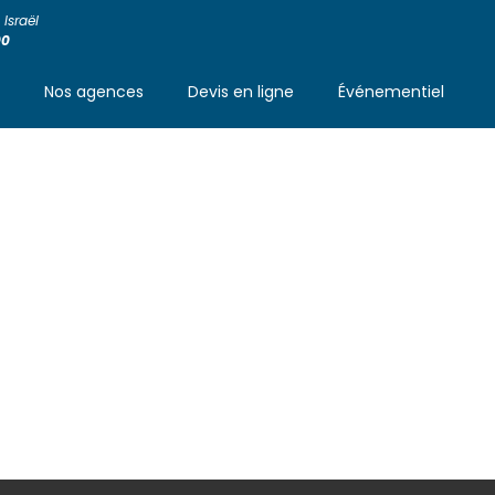
Israël
00
s
Nos agences
Devis en ligne
Événementiel