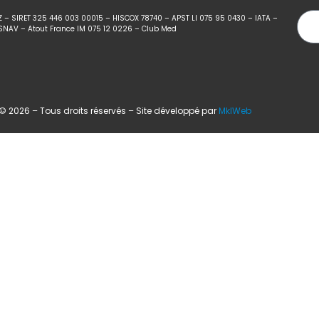
Z – SIRET 325 446 003 00015 – HISCOX 78740 – APST LI 075 95 0430 – IATA –
SNAV – Atout France IM 075 12 0226 – Club Med
 2026 – Tous droits réservés – Site développé par
MklWeb