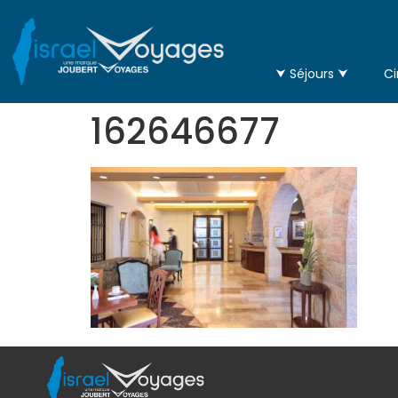
⮟ Séjours ⮟
Ci
162646677