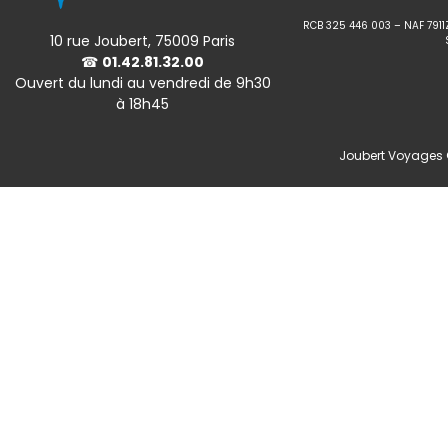
RCB 325 446 003 – NAF 7911
10 rue Joubert, 75009 Paris
☎
01.42.81.32.00
Ouvert du lundi au vendredi de 9h30
à 18h45
Joubert Voyages ©