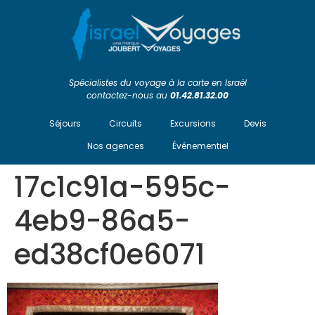
Spécialistes du voyage à la carte en Israël
contactez-nous au
01.42.81.32.00
Séjours
Circuits
Excursions
Devis
Nos agences
Événementiel
17c1c91a-595c-
4eb9-86a5-
ed38cf0e6071