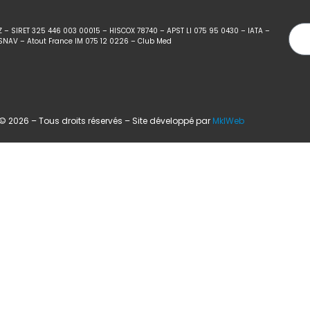
Z – SIRET 325 446 003 00015 – HISCOX 78740 – APST LI 075 95 0430 – IATA –
SNAV – Atout France IM 075 12 0226 – Club Med
 2026 – Tous droits réservés – Site développé par
MklWeb