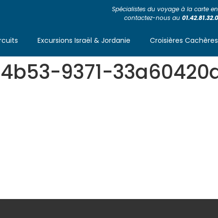
Spécialistes du voyage à la carte en 
contactez-nous au
01.42.81.32.
rcuits
Excursions Israël & Jordanie
Croisières Cachère
4b53-9371-33a60420