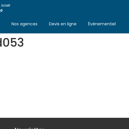
Israël
00
s
Nos agences
Devis en ligne
Événementiel
d053