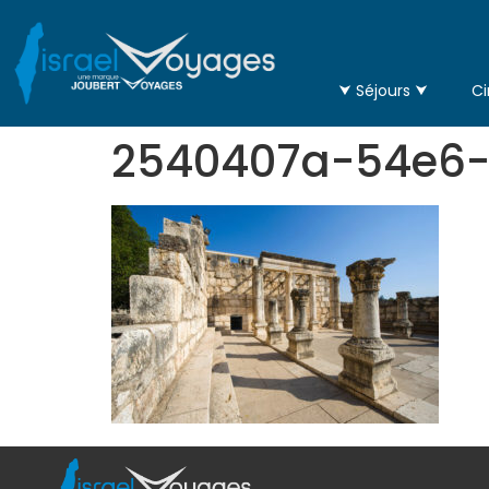
⮟ Séjours ⮟
Ci
2540407a-54e6-