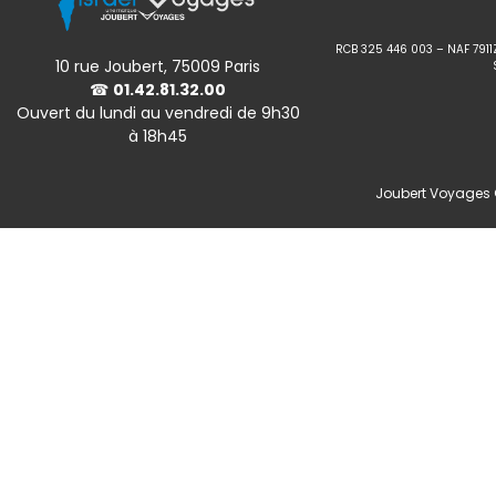
RCB 325 446 003 – NAF 7911
10 rue Joubert, 75009 Paris
☎
01.42.81.32.00
Ouvert du lundi au vendredi de 9h30
à 18h45
Joubert Voyages ©