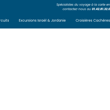
Spécialistes du voyage à la carte en 
contactez-nous au
01.42.81.32.
rcuits
Excursions Israël & Jordanie
Croisières Cachère