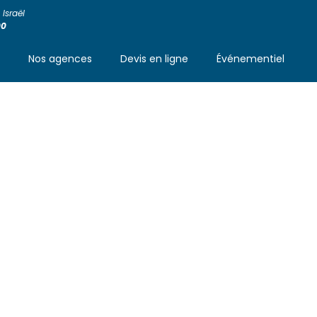
Israël
00
s
Nos agences
Devis en ligne
Événementiel