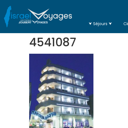
⮟ Séjours ⮟
Ci
4541087