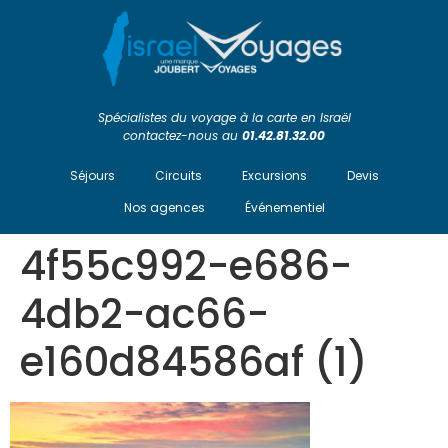
Spécialistes du voyage à la carte en Israël
contactez-nous au
01.42.81.32.00
Séjours
Circuits
Excursions
Devis
Nos agences
Événementiel
4f55c992-e686-
4db2-ac66-
e160d84586af (1)