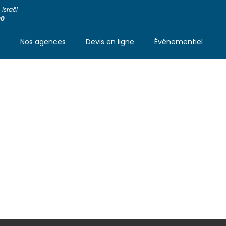
Israël
00
s
Nos agences
Devis en ligne
Événementiel