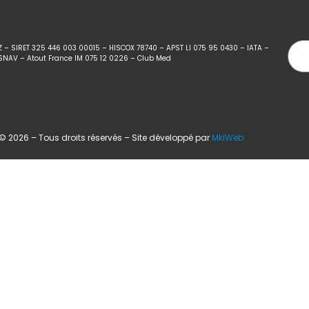
Z – SIRET 325 446 003 00015 – HISCOX 78740 – APST LI 075 95 0430 – IATA –
SNAV – Atout France IM 075 12 0226 – Club Med
 2026 – Tous droits réservés – Site développé par
MklWeb