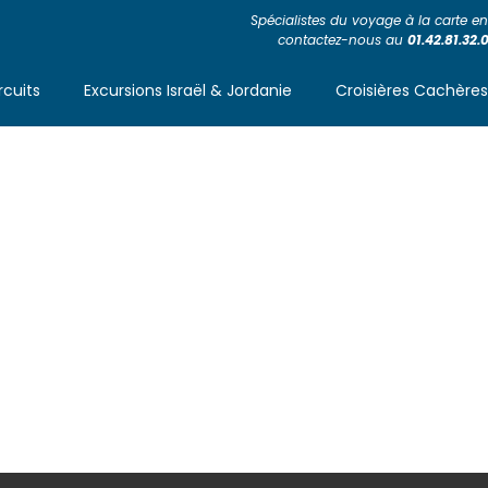
Spécialistes du voyage à la carte en 
contactez-nous au
01.42.81.32.
rcuits
Excursions Israël & Jordanie
Croisières Cachère