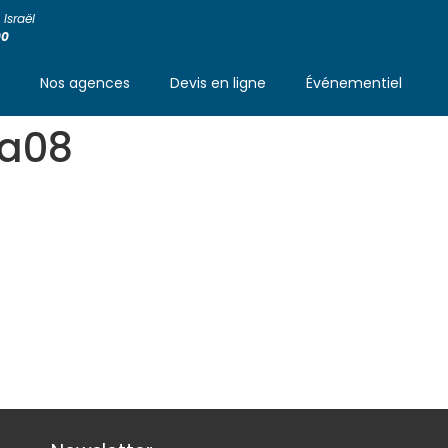
Israël
00
s
Nos agences
Devis en ligne
Événementiel
aa08