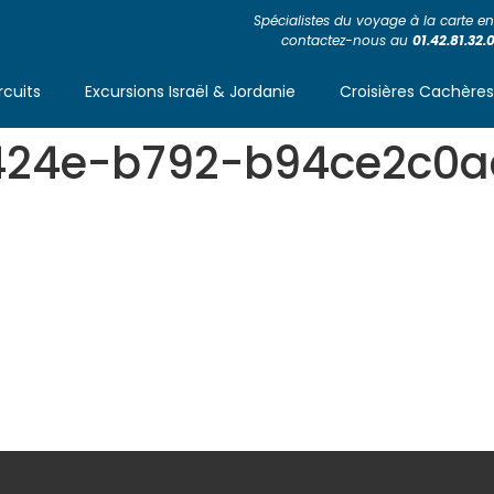
Spécialistes du voyage à la carte en 
contactez-nous au
01.42.81.32.
rcuits
Excursions Israël & Jordanie
Croisières Cachère
424e-b792-b94ce2c0