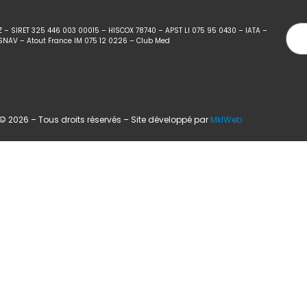
Z – SIRET 325 446 003 00015 – HISCOX 78740 – APST LI 075 95 0430 – IATA –
SNAV – Atout France IM 075 12 0226 – Club Med
 2026 – Tous droits réservés – Site développé par
MklWeb