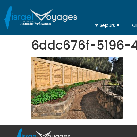
⮟ Séjours ⮟
Ci
6ddc676f-5196-