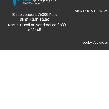
RCB 325 446 003 – NAF 7911
10 rue Joubert, 75009 Paris
☎
01.42.81.32.00
Ouvert du lundi au vendredi de 9h30
à 18h45
Joubert Voyages ©