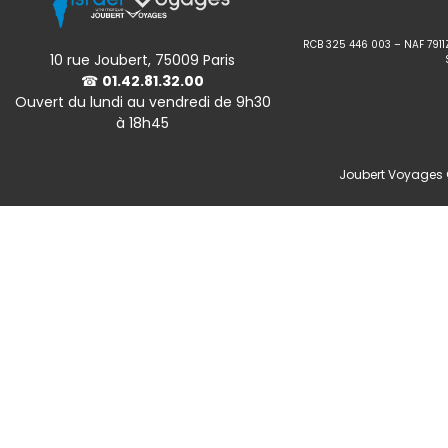
RCB 325 446 003 – NAF 7911
10 rue Joubert, 75009 Paris
☎
01.42.81.32.00
Ouvert du lundi au vendredi de 9h30
à 18h45
Joubert Voyages ©