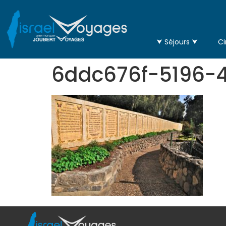
⮟ Séjours ⮟
Ci
6ddc676f-5196-