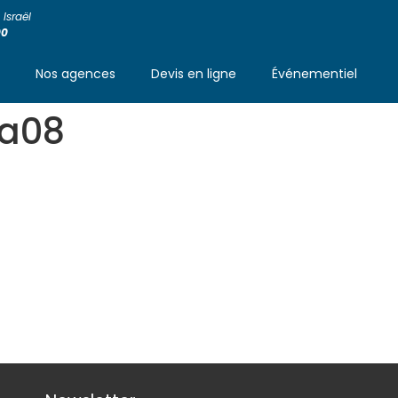
Israël
00
s
Nos agences
Devis en ligne
Événementiel
aa08