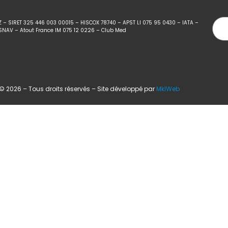
Z – SIRET 325 446 003 00015 – HISCOX 78740 – APST LI 075 95 0430 – IATA –
SNAV – Atout France IM 075 12 0226 – Club Med
 2026 – Tous droits réservés – Site développé par
MklWeb