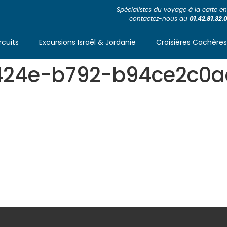
Spécialistes du voyage à la carte en 
contactez-nous au
01.42.81.32.
rcuits
Excursions Israël & Jordanie
Croisières Cachère
424e-b792-b94ce2c0