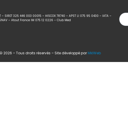
Z – SIRET 325 446 003 00015 – HISCOX 78740 – APST LI 075 95 0430 – IATA –
SNAV – Atout France IM 075 12 0226 – Club Med
 2026 – Tous droits réservés – Site développé par
MklWeb