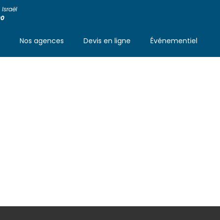
Israël
00
s
Nos agences
Devis en ligne
Événementiel