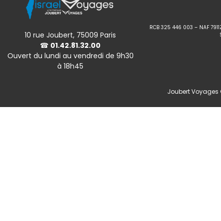
RCB 325 446 003 – NAF 7911
10 rue Joubert, 75009 Paris
☎
01.42.81.32.00
Ouvert du lundi au vendredi de 9h30
à 18h45
Joubert Voyages ©