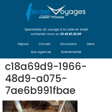
Spécialistes du voyage à la carte en Israël
contactez-nous au
01.42.81.32.00
Séjours
Circuits
Excursions
Devis
Nos agences
Événementiel
c18a69d9-1966-
48d9-a075-
7ae6b991fbae