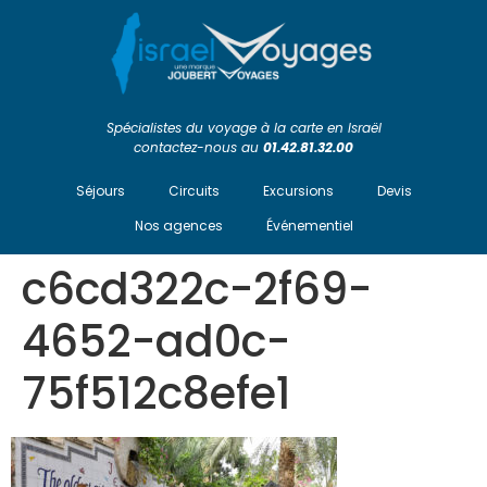
Spécialistes du voyage à la carte en Israël
contactez-nous au
01.42.81.32.00
Séjours
Circuits
Excursions
Devis
Nos agences
Événementiel
c6cd322c-2f69-
4652-ad0c-
75f512c8efe1