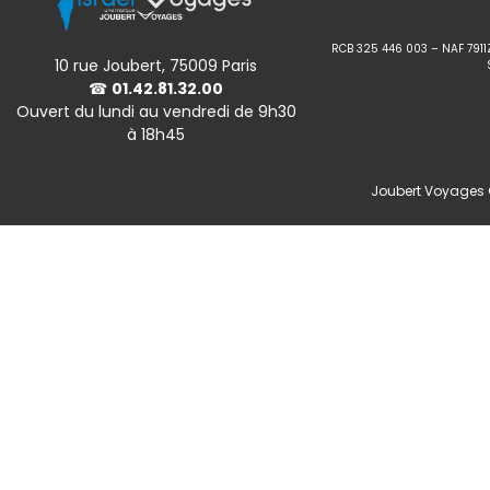
RCB 325 446 003 – NAF 7911
10 rue Joubert, 75009 Paris
☎
01.42.81.32.00
Ouvert du lundi au vendredi de 9h30
à 18h45
Joubert Voyages ©