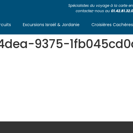
Spécialistes du voyage à la carte en 
contactez-nous au
01.42.81.32.
rcuits
Excursions Israël & Jordanie
Croisières Cachère
4dea-9375-1fb045cd0