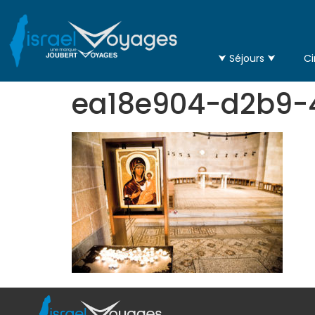
⮟ Séjours ⮟
Ci
ea18e904-d2b9-