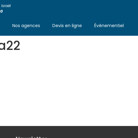
Israël
00
s
Nos agences
Devis en ligne
Événementiel
a22