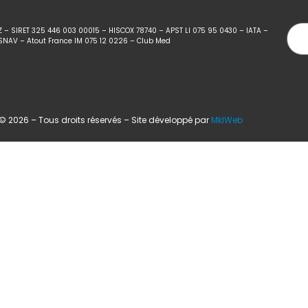
Z – SIRET 325 446 003 00015 – HISCOX 78740 – APST LI 075 95 0430 – IATA –
SNAV – Atout France IM 075 12 0226 – Club Med
 2026 – Tous droits réservés – Site développé par
MklWeb