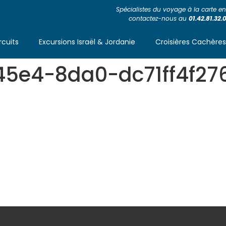
Spécialistes du voyage à la carte en 
contactez-nous au
01.42.81.32.
rcuits
Excursions Israël & Jordanie
Croisières Cachère
45e4-8da0-dc71ff4f27