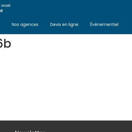
Israël
00
s
Nos agences
Devis en ligne
Événementiel
6b