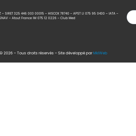
Z – SIRET 325 446 003 00015 – HISCOX 78740 – APST LI 075 95 0430 – IATA –
SNAV – Atout France IM 075 12 0226 – Club Med
 2026 – Tous droits réservés – Site développé par
MklWeb