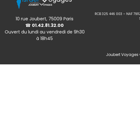
RCB 325 446 003 – NAF 7911
10 rue Joubert, 75009 Paris
☎
01.42.81.32.00
Ouvert du lundi au vendredi de 9h30
à 18h45
Joubert Voyages ©