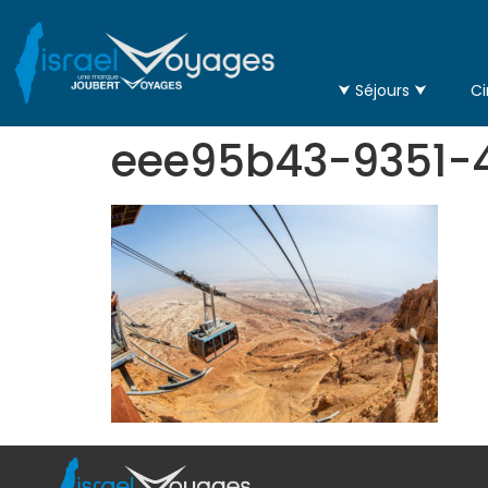
⮟ Séjours ⮟
Ci
eee95b43-9351-