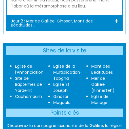
Tabor où la métamorphose a eu lieu.
Jour 2 : Mer de Galilée, Ginosar, Mont des
Béatitudes...
Sites de la visite
Eglise de
Eglise de la
Mont des
l’Annonciation
Multiplication-
Béatitudes
Site de
Tabgha
Mer de
Baptêmes de
Eglise St
Galilée
Yardenit
Joseph
(Kinnerteh)
Capharnaüm
Ginosar
Eglise de
Magdala
Mariage
Points clés
Découvrez la campagne luxuriante de la Galilée, la région