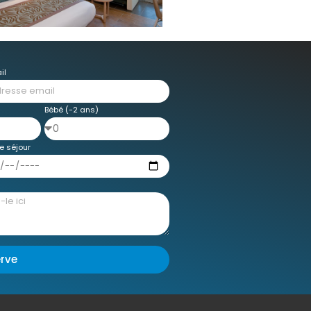
il
Bébé (-2 ans)
e séjour
erve