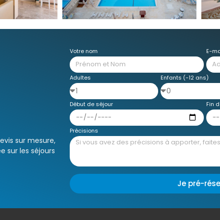
Votre nom
E-ma
Adultes
Enfants (-12 ans)
Début de séjour
Fin d
Précisions
devis sur mesure,
e sur les séjours
Je pré-rés