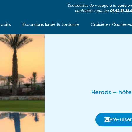
Spécialistes du voyage à la carte en 
contactez-nous au
01.42.81.32.
rcuits
Excursions Israël & Jordanie
Croisières Cachère
Herods – hôtel
Pré-réser