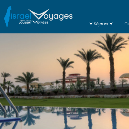
⮟ Séjours ⮟
Ci