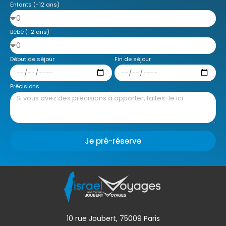
Enfants (-12 ans)
Bébé (-2 ans)
Début de séjour
Fin de séjour
Précisions
Je pré-réserve
10 rue Joubert, 75009 Paris