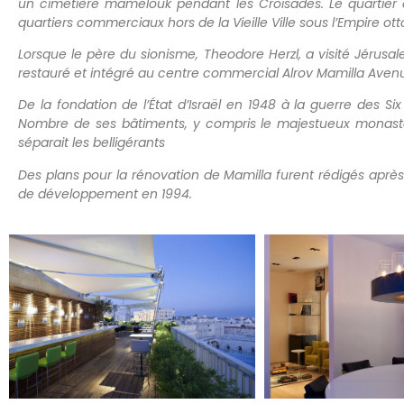
un cimetière mamelouk pendant les Croisades. Le quartier a 
quartiers commerciaux hors de la Vieille Ville sous l’Empire ot
Lorsque le père du sionisme, Theodore Herzl, a visité Jérusal
restauré et intégré au centre commercial Alrov Mamilla Aven
De la fondation de l’État d’Israël en 1948 à la guerre des Six
Nombre de ses bâtiments, y compris le majestueux monas
séparait les belligérants
Des plans pour la rénovation de Mamilla furent rédigés après l
de développement en 1994.