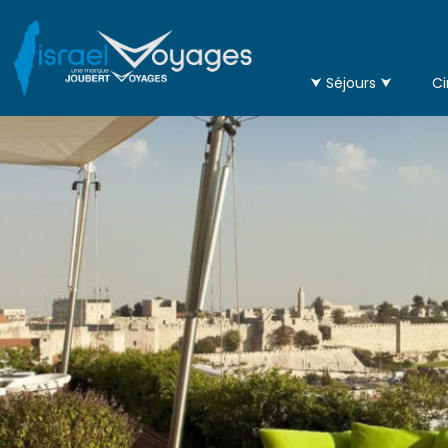
⮟ Séjours ⮟
Ci