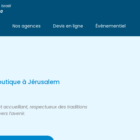
Israël
00
s
Nos agences
Devis en ligne
Événementiel
outique à Jérusalem
et accueillant, respectueux des traditions
ers l’avenir.