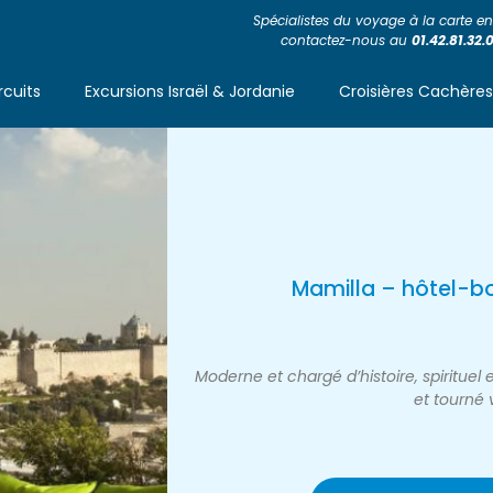
Spécialistes du voyage à la carte en 
contactez-nous au
01.42.81.32.
rcuits
Excursions Israël & Jordanie
Croisières Cachère
Mamilla – hôtel-b
Moderne et chargé d’histoire, spirituel 
et tourné v