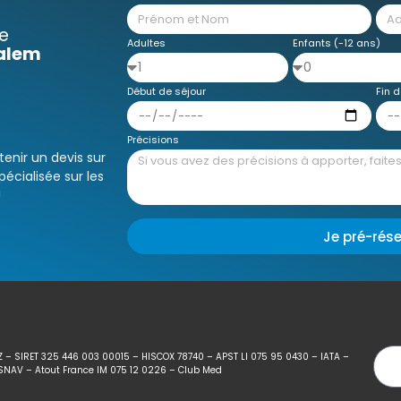
e
Adultes
Enfants (-12 ans)
salem
Début de séjour
Fin d
Précisions
enir un devis sur
écialisée sur les
!
Je pré-rés
Z – SIRET 325 446 003 00015 – HISCOX 78740 – APST LI 075 95 0430 – IATA –
SNAV – Atout France IM 075 12 0226 – Club Med