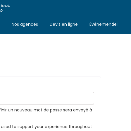
Israël
00
s
Nos agences
Devis en ligne
Événementiel
finir un nouveau mot de passe sera envoyé à
e used to support your experience throughout