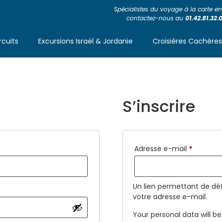
Spécialistes du voyage à la carte en 
contactez-nous au
01.42.81.32.
rcuits
Excursions Israël & Jordanie
Croisières Cachère
S’inscrire
Adresse e-mail
*
Un lien permettant de dé
votre adresse e-mail.
Your personal data will b