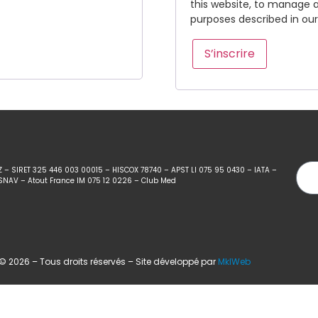
this website, to manage 
purposes described in ou
S’inscrire
Z – SIRET 325 446 003 00015 – HISCOX 78740 – APST LI 075 95 0430 – IATA –
SNAV – Atout France IM 075 12 0226 – Club Med
 2026 – Tous droits réservés – Site développé par
MklWeb