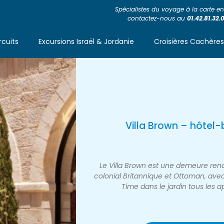
Spécialistes du voyage à la carte en 
contactez-nous au
01.42.81.32.
rcuits
Excursions Israël & Jordanie
Croisières Cachère
Villa Brown – hôtel
Le Villa Brown est une demeure ren
colonial Britannique et Ottoman, ave
Time dans le jardin tous les 