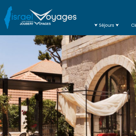
⮟ Séjours ⮟
Ci