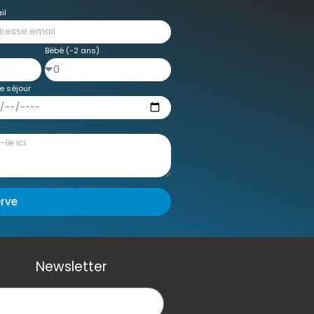
il
Bébé (-2 ans)
e séjour
erve
Newsletter