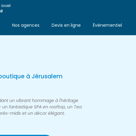
Israël
00
s
Nos agences
Devis en ligne
Événementiel
-boutique à Jérusalem
dant un vibrant hommage à l'héritage
c un fantastique SPA en rooftop, un Tea
après-midis et un décor élégant.