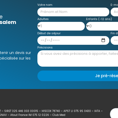
Votre nom
E-ma
e
Adultes
Enfants (-12 ans)
usalem
Début de séjour
Fin d
Précisions
enir un devis sur
écialisée sur les
!
Je pré-rés
Z – SIRET 325 446 003 00015 – HISCOX 78740 – APST LI 075 95 0430 – IATA –
SNAV – Atout France IM 075 12 0226 – Club Med